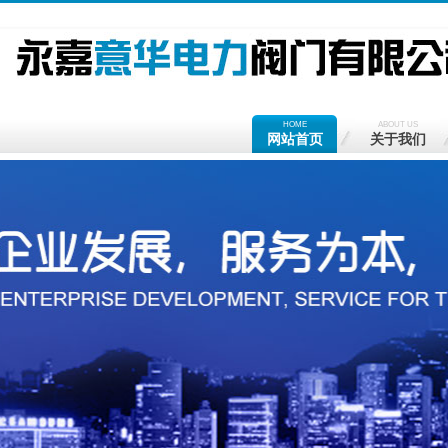
HOME
ABOUT US
网站首页
关于我们